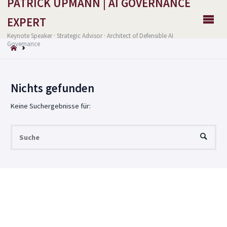
PATRICK UPMANN | AI GOVERNANCE
EXPERT
Keynote Speaker · Strategic Advisor · Architect of Defensible AI
Governance
START
Nichts gefunden
Keine Suchergebnisse für:
Su
SUCHE
nac