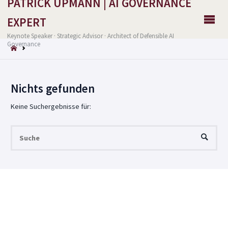
PATRICK UPMANN | AI GOVERNANCE
EXPERT
Keynote Speaker · Strategic Advisor · Architect of Defensible AI
Governance
START
Nichts gefunden
Keine Suchergebnisse für:
Su
SUCHE
nac